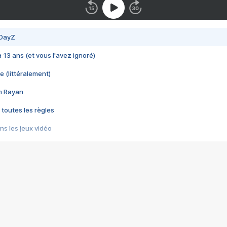
 DayZ
 a 13 ans (et vous l'avez ignoré)
e (littéralement)
im Rayan
 toutes les règles
s les jeux vidéo
us choquant de Rockstar ? - Le scandale BULLY
e plus moche de Steam
du RÊVE tourne au CAUCHEMAR
pendant 8 heures
it… à tort