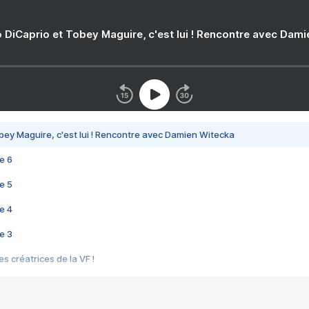
 DiCaprio et Tobey Maguire, c'est lui ! Rencontre avec Dam
bey Maguire, c'est lui ! Rencontre avec Damien Witecka
e 6
e 5
e 4
e 3
s créatrices de la VF !
e 2
e 1