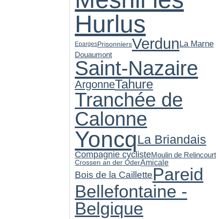
Hurlus
Verdun
La Marne
Prisonniers
Eparges
Douaumont
Saint-Nazaire
Tahure
Argonne
Tranchée de
Calonne
Yoncq
La Briandais
Compagnie cycliste
Moulin de Relincourt
Amicale
Crossen an der Oder
Pareid
Bois de la Caillette
Bellefontaine -
Belgique