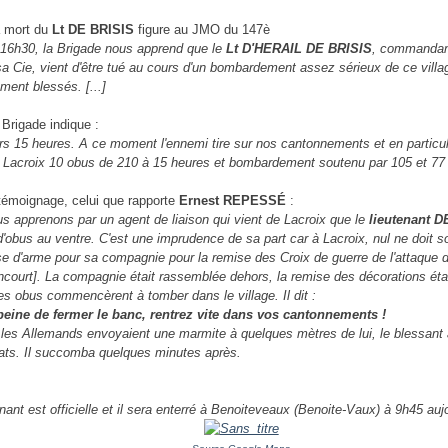
a mort du
Lt DE BRISIS
figure au JMO du 147è
 16h30, la Brigade nous apprend que le
Lt D'HERAIL DE BRISIS
, commandant
sa Cie, vient d'être tué au cours d'un bombardement assez sérieux de ce vill
ment blessés. [...]
Brigade indique :
s 15 heures. A ce moment l'ennemi tire sur nos cantonnements et en particuli
 Lacroix 10 obus de 210 à 15 heures et bombardement soutenu par 105 et 77 
 témoignage, celui que rapporte
Ernest REPESSÉ
:
ous apprenons par un agent de liaison qui vient de Lacroix que le
lieutenant 
d'obus au ventre. C'est une imprudence de sa part car à Lacroix, nul ne doit sort
rise d'arme pour sa compagnie pour la remise des Croix de guerre de l'attaque 
ncourt]. La compagnie était rassemblée dehors, la remise des décorations était f
es obus commencèrent à tomber dans le village. Il dit :
 peine de fermer le banc, rentrez vite dans vos cantonnements !
 les Allemands envoyaient une marmite à quelques mètres de lui, le blessant 
ats. Il succomba quelques minutes après.
nant est officielle et il sera enterré à Benoiteveaux (Benoite-Vaux) à 9h45 aujou