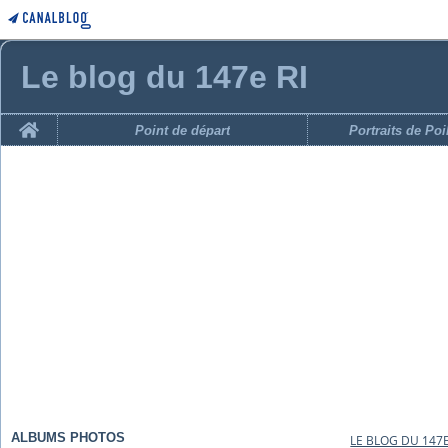
Le blog du 147e RI
Home
Point de départ
Portraits de Po
ALBUMS PHOTOS
LE BLOG DU 147E