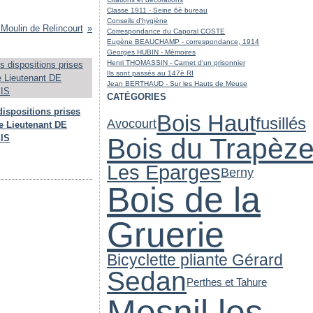
Classe 1911 - Seine 6è bureau
Conseils d'hygiène
Moulin de Relincourt
Correspondance du Caporal COSTE
Eugène BEAUCHAMP - correspondance, 1914
Georges HUBIN - Mémoires
Henri THOMASSIN - Carnet d'un prisonnier
Ils sont passés au 147è RI
Jean BERTHAUD - Sur les Hauts de Meuse
CATÉGORIES
dispositions prises
Bois Haut
fusillés
Avocourt
le Lieutenant DE
IS
Bois du Trapèz
Les Eparges
Berny
Bois de la
Gruerie
Bicyclette pliante Gérard
Sedan
Perthes et Tahure
Mesnil les