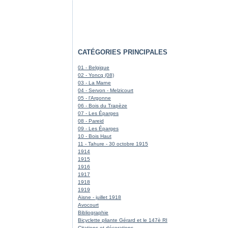
CATÉGORIES PRINCIPALES
01 - Belgique
02 - Yoncq (08)
03 - La Marne
04 - Servon - Melzicourt
05 - l'Argonne
06 - Bois du Trapèze
07 - Les Éparges
08 - Pareid
09 - Les Éparges
10 - Bois Haut
11 - Tahure - 30 octobre 1915
1914
1915
1916
1917
1918
1919
Aisne - juillet 1918
Avocourt
Bibliographie
Bicyclette pliante Gérard et le 147è RI
Citations et décorations