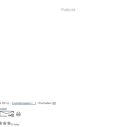
Publicité
à 09:11 -
Commentaires [
…
]
- Permalien [
#
]
ncourt
0 vote