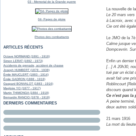
03 - Memorial de la Grande guerre
La nouvelle de l
Le 20 mars vers
04- Pages de gloire
à Lacroix, avec 
Cie ont été égale
Photos des combattants
Le JMO de la 7è 
Calme jusque ver
ARTICLES RÉCENTS
Dompcevrin. Sur
Octave NORMAND (1891 - 1916)
Enfin un dernier
Simon LERAT (1892 - 1973)
Accidents de grenade, accident de chasse
[...] A 20h30, n
Joseph HUMBERT (1878 - 1938)
tué par un éclat 
Émile MAUCLERT (1883 - 1914)
avait fait une p
Émile GADRON (1888 - 1918)
Roblincourt [Reli
Gaspard BONVALOT (1883 - 1916)
Magloire YO (1877 - 1917)
discours quand l
Martin THIMONGA (1884 - 1918)
Ce n'est pas la
Bernardin RANCIO (1878 - 1918)
A peine terminé,
DERNIERS COMMENTAIRES
deux autres sold
21 mars 1916
La mort du lieute