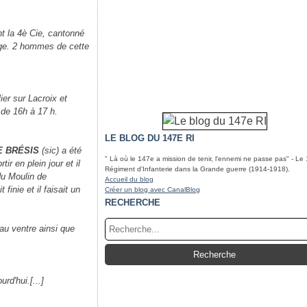
 la 4è Cie, cantonné
age. 2 hommes de cette
er sur Lacroix et
de 16h à 17 h.
LE BLOG DU 147E RI
DE BRÉSIS
(sic) a été
" Là où le 147e a mission de tenir, l'ennemi ne passe pas" - Le
ir en plein jour et il
Régiment d'Infanterie dans la Grande guerre (1914-1918).
du Moulin de
Accueil du blog
inie et il faisait un
Créer un blog avec CanalBlog
RECHERCHE
au ventre ainsi que
rd'hui.[...]