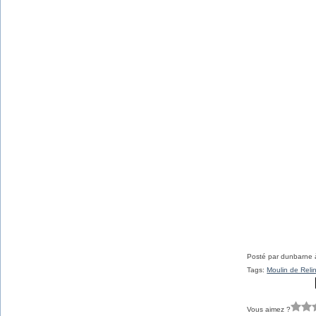
Janvier
Février
(34)
(21)
Janvier
(37)
Posté par dunbarne 
Tags:
Moulin de Reli
Vous aimez ?