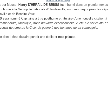
Source Google Maps
x sur Meuse,
Henry D'HERAIL DE BRISIS
fut inhumé dans un premier temps
e inhumé à la Nécropole nationale d'Haudainville, où furent regroupées les sép
inville et de Benoite-Vaux.
IS
sera nommé Capitaine à titre posthume et titulaire d'une nouvelle citation à l
premier ordre, fanatique, d'une bravoure exceptionnelle. A été tué par éclats d
venait de remettre la Croix de guerre à des hommes de sa compagnie.
 dont il était titulaire portait une étoile et trois palmes.