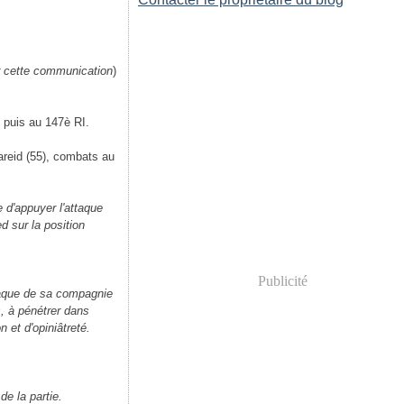
r cette communication
)
 puis au 147è RI.
Pareid (55), combats au
 d'appuyer l'attaque
d sur la position
Publicité
ttaque de sa compagnie
, à pénétrer dans
n et d'opiniâtreté.
e la partie.