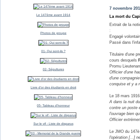
7 novembre 20
Le 147ème avant 1914
La mort du Cap
Extrait de la not
:
Photos de groupe
Engagé volontai
Passé dans l'inf
01- Qui sont-ils ?
Titulaire d'une p
cours desquels
Promu Lieutenant 
02- Sépultures
Officier d'une h
d'une compagnie 
conquise et y a 
Livre d'or des étudiants en droit
Le 18 mars 1916, 
A dans la nuit d
05- Tableau d'honneur
contre un poste 
l'ouvrage bien qu
Officier extrème
Sur le vif - Liste de disparus
Le JMO du 147è R
l'opération [...