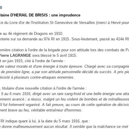
10
itaine D'HERAIL DE BRISIS : une imprudence
ice du Livre d'or de l'Institution St Geneviève de Versailles (
merci à Hervé pou
re au 4è régiment de Dragons en 1910.
anterie sur sa demande au 97è RI en 1915. Sous-lieutenant, passé au 414è RI
remière citation à l'ordre de la brigade pour son attitude lors des combats de 
Pierre LAGRANGE
sera blessé le 5 avril 1915.
en juin 1915, cité à l'ordre de l'armée :
aute valeur morale et d'une énergie à toute épreuve. Chargé avec sa compagnie
de première ligne, a par son attitude personnelle décidé du succès. A pris pie
résisté à plusieurs contre-attaques ennemies.
titulaire d'une nouvelle citation à l'ordre de l'armée :
u 5 au 6 mars 1916, dirigé avec un rare sang-froid et une belle énergie une a
ennemi avancé ; a réussi, malgré un feu violent de bombes et de mitrailleuses
'il fut fortement organisé. A fait preuve, au cours de cette opération de décisio
ment brave au feu, véritable entraîneur d'hommes.
I indique quant à lui, à la date du 5 mars 1916, que :
] ne donne malheureusement aucun résultat. Il semble que la malchance se met d