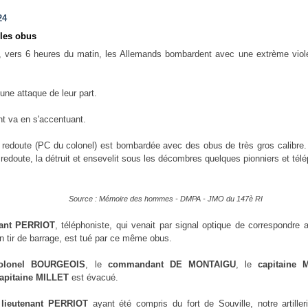
24
 les obus
6, vers 6 heures du matin, les Allemands bombardent avec une extrème vio
à une attaque de leur part.
 va en s'accentuant.
 redoute (PC du colonel) est bombardée avec des obus de très gros calibre.
a redoute, la détruit et ensevelit sous les décombres quelques pionniers et tél
Source : Mémoire des hommes - DMPA - JMO du 147è RI
nant PERRIOT
, téléphoniste, qui venait par signal optique de correspondre a
 tir de barrage, est tué par ce même obus.
-colonel BOURGEOIS
, le
commandant DE MONTAIGU
, le
capitaine 
apitaine MILLET
est évacué.
u
lieutenant PERRIOT
ayant été compris du fort de Souville, notre artiller