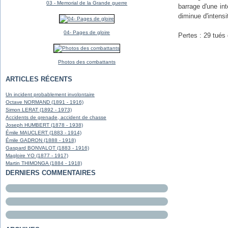
03 - Memorial de la Grande guerre
barrage d'une int
diminue d'intensi
04- Pages de gloire
Pertes : 29 tués 
Photos des combattants
ARTICLES RÉCENTS
Un incident probablement involontaire
Octave NORMAND (1891 - 1916)
Simon LERAT (1892 - 1973)
Accidents de grenade, accident de chasse
Joseph HUMBERT (1878 - 1938)
Émile MAUCLERT (1883 - 1914)
Émile GADRON (1888 - 1918)
Gaspard BONVALOT (1883 - 1916)
Magloire YO (1877 - 1917)
Martin THIMONGA (1884 - 1918)
DERNIERS COMMENTAIRES