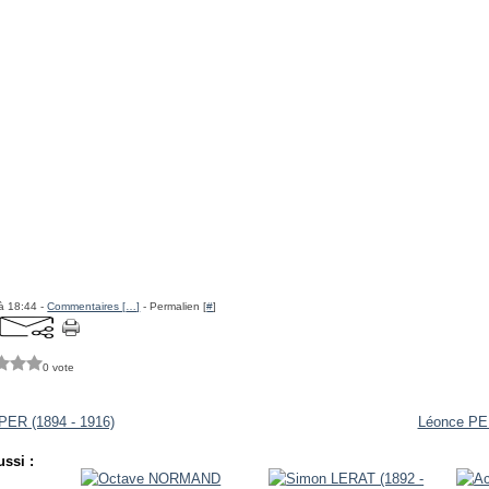
à 18:44 -
Commentaires [
…
]
- Permalien [
#
]
0 vote
ER (1894 - 1916)
Léonce PE
ssi :