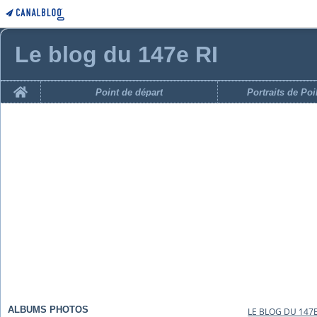
Le blog du 147e RI
Home
Point de départ
Portraits de Po
ALBUMS PHOTOS
LE BLOG DU 147E