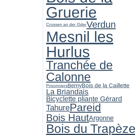
Gruerie
Verdun
Crossen an der Oder
Mesnil les
Hurlus
Tranchée de
Calonne
Bois de la Caillette
Berny
Prisonniers
La Briandais
Bicyclette pliante Gérard
Pareid
Tahure
Bois Haut
Argonne
Bois du Trapèz