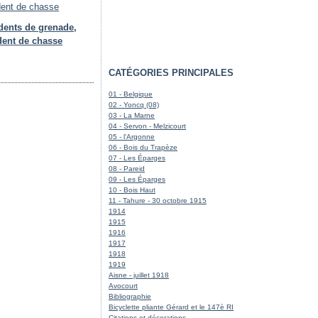
dents de grenade,
dent de chasse
CATÉGORIES PRINCIPALES
01 - Belgique
02 - Yoncq (08)
03 - La Marne
04 - Servon - Melzicourt
05 - l'Argonne
06 - Bois du Trapèze
07 - Les Éparges
08 - Pareid
09 - Les Éparges
10 - Bois Haut
11 - Tahure - 30 octobre 1915
1914
1915
1916
1917
1918
1919
Aisne - juillet 1918
Avocourt
Bibliographie
Bicyclette pliante Gérard et le 147è RI
Citations et décorations