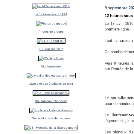
9 septembre 20
Le 147ème avant 1914
12 heures sous
Le 17 avril 191
première ligne.
Photos de groupe
Tout fait croire 
01- Qui sont-ils ?
Ce bombardement
Vers 9 heures la
02- Sépultures
sur l'entrée de l
Livre d'or des étudiants en droit
Le
sous-lieute
05- Tableau d'honneur
pour demander un
Le
lieutenant
Sur le vif - Liste de disparus
légèrement ; le
c
Les signaux d