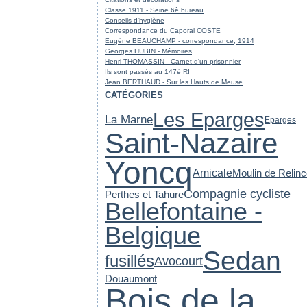
Classe 1911 - Seine 6è bureau
Conseils d'hygiène
Correspondance du Caporal COSTE
Eugène BEAUCHAMP - correspondance, 1914
Georges HUBIN - Mémoires
Henri THOMASSIN - Carnet d'un prisonnier
Ils sont passés au 147è RI
Jean BERTHAUD - Sur les Hauts de Meuse
CATÉGORIES
Les Eparges
La Marne
Eparges
Saint-Nazaire
Yoncq
Amicale
Moulin de Relinc
Compagnie cycliste
Perthes et Tahure
Bellefontaine -
Belgique
Sedan
fusillés
Avocourt
Douaumont
Bois de la